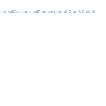
ssionali
Assicurazioni
Rinnovo patente
Orari & Contatti