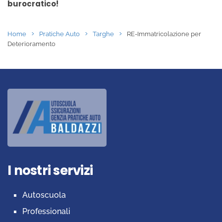
burocratico!
Home
Pratiche Auto
Targhe
RE-Immatricolazione per
Deterioramento
I nostri servizi
Autoscuola
Professionali