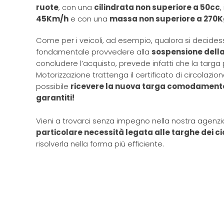
ruote
, con una
cilindrata non superiore a 50cc
,
45Km/h
e con una
massa non superiore a 270
Come per i veicoli, ad esempio, qualora si decides
fondamentale provvedere alla
sospensione della
concludere l’acquisto, prevede infatti che la targa 
Motorizzazione trattenga il certificato di circolazi
possibile
ricevere la nuova targa comodamente n
garantiti!
Vieni a trovarci senza impegno nella nostra agenzi
particolare necessità legata alle targhe dei c
risolverla nella forma più efficiente.