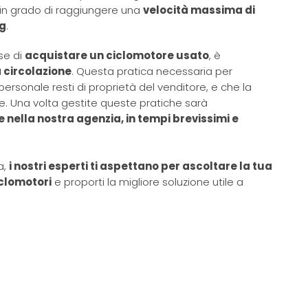
 in grado di raggiungere una
velocità massima di
Kg
.
se di
acquistare un ciclomotore usato
, è
 circolazione
. Questa pratica necessaria per
personale resti di proprietà del venditore, e che la
one. Una volta gestite queste pratiche sarà
ella nostra agenzia, in tempi brevissimi e
a,
i nostri esperti ti aspettano per ascoltare la tua
iclomotori
e proporti la migliore soluzione utile a