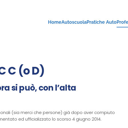
Home
Autoscuola
Pratiche Auto
Profe
 C (o D)
a si può, con l’alta
ssionali (sia merci che persone) già dopo aver compiuto
amentato ed ufficializzato lo scorso 4 giugno 2014.