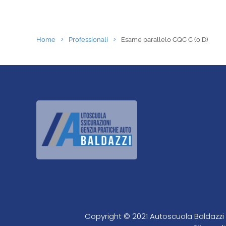
Home
Professionali
Esame parallelo CQC C (o D)
Copyright © 2021 Autoscuola Baldazzi L