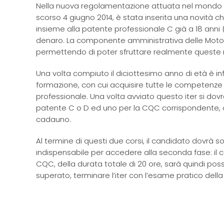
Nella nuova regolamentazione attuata nel mondo del
scorso 4 giugno 2014, è stata inserita una novità c
insieme alla patente professionale C già a 18 ann
denaro. La componente amministrativa delle Motorizza
permettendo di poter sfruttare realmente queste nu
Una volta compiuto il diciottesimo anno di età è infa
formazione, con cui acquisire tutte le competenze
professionale. Una volta avviato questo iter si dov
patente C o D ed uno per la CQC corrispondente, o
cadauno.
Al termine di questi due corsi, il candidato dovrà s
indispensabile per accedere alla seconda fase: il c
CQC, della durata totale di 20 ore, sarà quindi po
superato, terminare l’iter con l’esame pratico dell