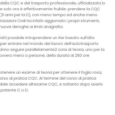
la CQC e del trasporto professionale, ufficializzata lo
he solo ora è effettivamente fruibile: prendere la CQC
i (21 anni per la D), con meno tempo ed anche meno
zioni Civili ha infatti aggiornato i propri strumenti,
ove deroghe ai limiti anagrafici.
tti possibile intraprendere un iter basato sull’alta
 per entrare nel mondo del lavoro dell’autotrasporto
ranno seguire parallelamente2 corsi di teoria, uno per la
vvero merci o persone, della durata di 260 ore
ostenere un esame di teoria per ottenere il foglio rosa,
orso di pratica CQC. Al termine del corso di pratica
ssibile accedere all’esame CQC, e soltanto dopo averlo
a patente C o D.