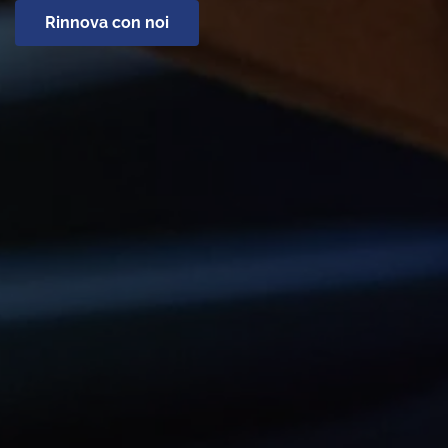
Rinnova con noi