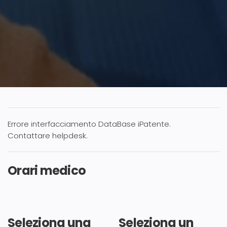
Errore interfacciamento DataBase iPatente.
Contattare helpdesk.
Orari medico
Seleziona una
Seleziona un