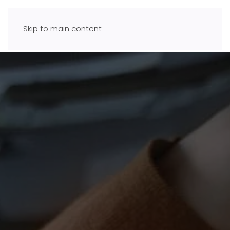
Skip to main content